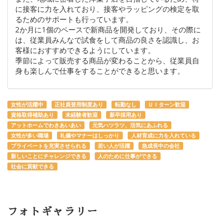
に接客に力を入れており、接客やラッピングの検定を取
るためのサポートも行っています。
2か月に1個のペースで新商品を開発しており、その際に
は、従業員みんなで試食をして商品の良さを認識し、お
客様におすすめできるようにしています。
季節によって販売する商品が変わることから、従業員自
身も楽しんで仕事をすることができると思います。
女性が活躍中
正社員登用制度あり
転勤なし
ＵＩターン歓迎
資格取得補助あり
未経験者歓迎
新卒採用あり
アットホームでわきあいあい
元気ハツラツ、活気にあふれる
女性が多い職場
礼儀やマナーはしっかり
人材育成に力を入れている
プライベートを充実させられる
若い人が活躍
急成長中の会社
新しいことにチャレンジできる
人のために仕事ができる
社会に貢献できる
フォトギャラリー