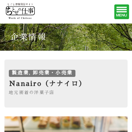
企業情報
製造業, 卸売業・小売業
Nanairo（ナナイロ）
地元密着の洋菓子店