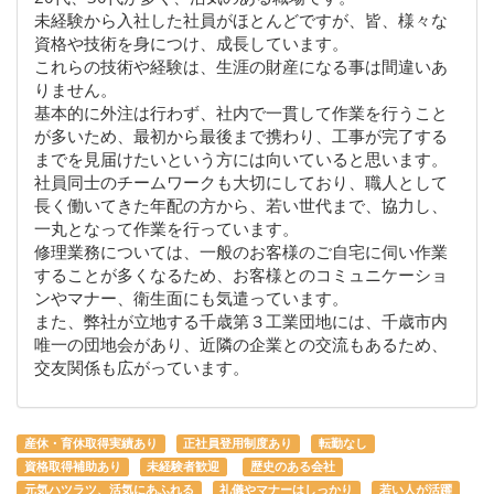
未経験から入社した社員がほとんどですが、皆、様々な
資格や技術を身につけ、成長しています。
これらの技術や経験は、生涯の財産になる事は間違いあ
りません。
基本的に外注は行わず、社内で一貫して作業を行うこと
が多いため、最初から最後まで携わり、工事が完了する
までを見届けたいという方には向いていると思います。
社員同士のチームワークも大切にしており、職人として
長く働いてきた年配の方から、若い世代まで、協力し、
一丸となって作業を行っています。
修理業務については、一般のお客様のご自宅に伺い作業
することが多くなるため、お客様とのコミュニケーショ
ンやマナー、衛生面にも気遣っています。
また、弊社が立地する千歳第３工業団地には、千歳市内
唯一の団地会があり、近隣の企業との交流もあるため、
交友関係も広がっています。
産休・育休取得実績あり
正社員登用制度あり
転勤なし
資格取得補助あり
未経験者歓迎
歴史のある会社
元気ハツラツ、活気にあふれる
礼儀やマナーはしっかり
若い人が活躍