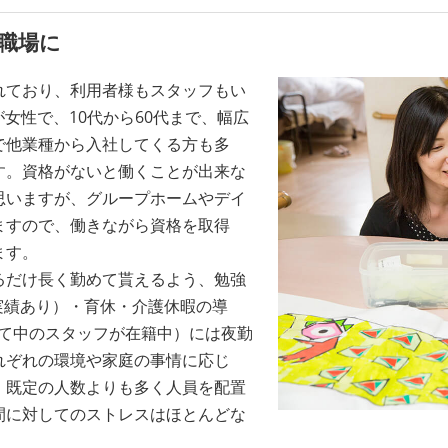
職場に
れており、利用者様もスタッフもい
女性で、10代から60代まで、幅広
で他業種から入社してくる方も多
す。資格がないと働くことが出来な
思いますが、グループホームやデイ
ますので、働きながら資格を取得
ます。
るだけ長く勤めて貰えるよう、勉強
実績あり）・育休・介護休暇の導
育て中のスタッフが在籍中）には夜勤
れぞれの環境や家庭の事情に応じ
。既定の人数よりも多く人員を配置
間に対してのストレスはほとんどな