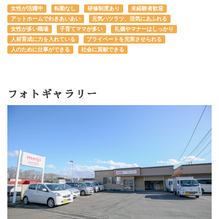
女性が活躍中
転勤なし
研修制度あり
未経験者歓迎
アットホームでわきあいあい
元気ハツラツ、活気にあふれる
女性が多い職場
子育てママが多い
礼儀やマナーはしっかり
人材育成に力を入れている
プライベートを充実させられる
人のために仕事ができる
社会に貢献できる
フォトギャラリー