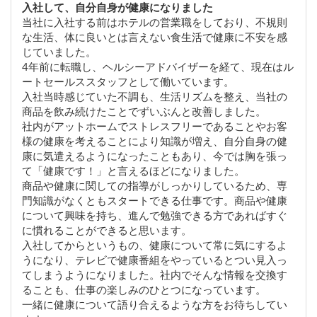
入社して、自分自身が健康になりました
当社に入社する前はホテルの営業職をしており、不規則
な生活、体に良いとは言えない食生活で健康に不安を感
じていました。
4年前に転職し、ヘルシーアドバイザーを経て、現在はル
ートセールススタッフとして働いています。
入社当時感じていた不調も、生活リズムを整え、当社の
商品を飲み続けたことでずいぶんと改善しました。
社内がアットホームでストレスフリーであることやお客
様の健康を考えることにより知識が増え、自分自身の健
康に気遣えるようになったこともあり、今では胸を張っ
て「健康です！」と言えるほどになりました。
商品や健康に関しての指導がしっかりしているため、専
門知識がなくともスタートできる仕事です。商品や健康
について興味を持ち、進んで勉強できる方であればすぐ
に慣れることができると思います。
入社してからというもの、健康について常に気にするよ
うになり、テレビで健康番組をやっているとつい見入っ
てしまうようになりました。社内でそんな情報を交換す
ることも、仕事の楽しみのひとつになっています。
一緒に健康について語り合えるような方をお待ちしてい