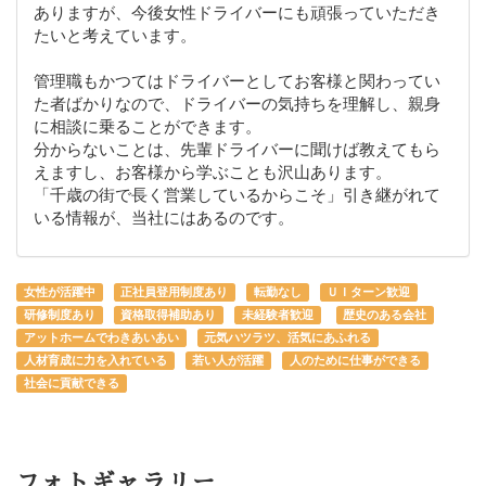
ありますが、今後女性ドライバーにも頑張っていただき
たいと考えています。
管理職もかつてはドライバーとしてお客様と関わってい
た者ばかりなので、ドライバーの気持ちを理解し、親身
に相談に乗ることができます。
分からないことは、先輩ドライバーに聞けば教えてもら
えますし、お客様から学ぶことも沢山あります。
「千歳の街で長く営業しているからこそ」引き継がれて
いる情報が、当社にはあるのです。
女性が活躍中
正社員登用制度あり
転勤なし
ＵＩターン歓迎
研修制度あり
資格取得補助あり
未経験者歓迎
歴史のある会社
アットホームでわきあいあい
元気ハツラツ、活気にあふれる
人材育成に力を入れている
若い人が活躍
人のために仕事ができる
社会に貢献できる
フォトギャラリー