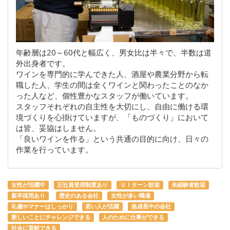
年齢層は20～60代と幅広く、男女比は半々で、半数は道
外出身者です。
ワインを専門的に学んできた人、酒屋や農業分野から転
職した人、学生の間は全くワインと関わったことのなか
った人など、個性豊かなスタッフが働いています。
スタッフそれぞれの自主性を大切にし、自由に働ける環
境づくりを心掛けていますが、「ものづくり」において
は皆、妥協はしません。
「良いワインを作る」という共通の目的に向け、日々の
作業を行っています。
女性が活躍中
正社員登用制度あり
ＵＩターン歓迎
未経験者歓迎
新卒採用あり
歴史のある会社
女性が多い職場
礼儀やマナーはしっかり
若い人が活躍
急成長中の会社
新しいことにチャレンジできる
人のために仕事ができる
社会に貢献できる