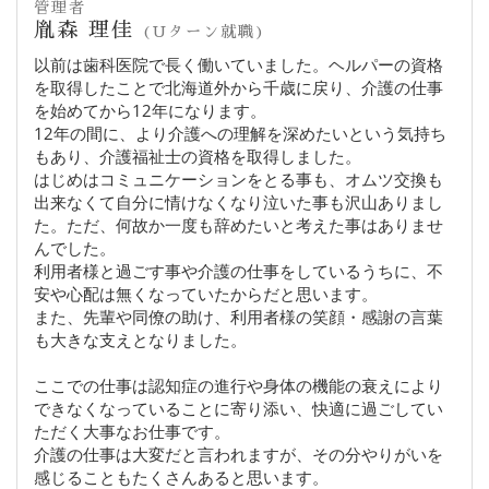
管理者
胤森 理佳
(Uターン就職)
以前は歯科医院で長く働いていました。ヘルパーの資格
を取得したことで北海道外から千歳に戻り、介護の仕事
を始めてから12年になります。
12年の間に、より介護への理解を深めたいという気持ち
もあり、介護福祉士の資格を取得しました。
はじめはコミュニケーションをとる事も、オムツ交換も
出来なくて自分に情けなくなり泣いた事も沢山ありまし
た。ただ、何故か一度も辞めたいと考えた事はありませ
んでした。
利用者様と過ごす事や介護の仕事をしているうちに、不
安や心配は無くなっていたからだと思います。
また、先輩や同僚の助け、利用者様の笑顔・感謝の言葉
も大きな支えとなりました。
ここでの仕事は認知症の進行や身体の機能の衰えにより
できなくなっていることに寄り添い、快適に過ごしてい
ただく大事なお仕事です。
介護の仕事は大変だと言われますが、その分やりがいを
感じることもたくさんあると思います。