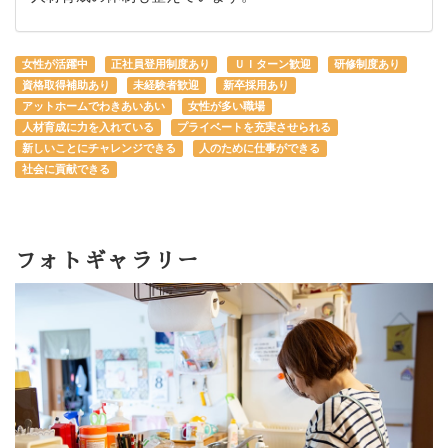
女性が活躍中
正社員登用制度あり
ＵＩターン歓迎
研修制度あり
資格取得補助あり
未経験者歓迎
新卒採用あり
アットホームでわきあいあい
女性が多い職場
人材育成に力を入れている
プライベートを充実させられる
新しいことにチャレンジできる
人のために仕事ができる
社会に貢献できる
フォトギャラリー