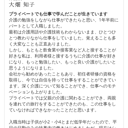
大畑 知子
プライベートでも仕事で学んだことが生きています
介護の勉強をしながら仕事ができたらと思い、1年半前に
パートとして入職しました。
最初は介護用語や介護技術もわからないまま、ひとつひ
とつ教わりながら仕事をしていました。覚えることも多
く大変なことも正直ありました。
しかし、もともと飲食業や接客業など人と接することが
好きな私は、利用者様と接するうちに介護の仕事が好き
になり、もっと勉強したい、もっと良い介護がしたいと
思うようになりました。
会社から勧めがあったこともあり、初任者研修の資格を
取得し、今では自信を持って仕事をすることができてい
ます。深く介護について知ることができ、仕事へのモチ
ベーションも上がりました。
プライベートでは父親の介護に関わることができ、両親
を連れての旅行をすることができたのも、この仕事をし
ていなければできなかったことだと思います。
入職当時は子供が小2・小4とまだ低学年だったので、平
日の日勤のみの扶養内で働きはじめましたが、現在はシ