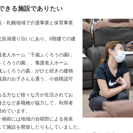
できる施設でありたい
高・札幌地域で介護事業と保育事業
支笏湖通り沿いにあり、6階建ての建
老人ホーム「千歳ふくろうの園I」
ふくろうの園」、養護老人ホーム
歳ふくろうの森」がひと続きの建物
職員のお子さんも通う、小規模認可
れる方など様々な方が生活されてお
養士など多職種が協力して、利用者
努めています。
ナ禍前には地域の合唱部による発表
して施設を開放したりもしていました。