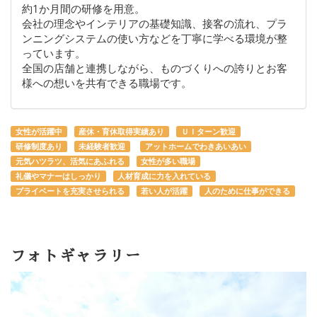
約1か月間の研修を用意。
会社の理念やインテリアの基礎知識、接客の流れ、プラ
ンニングシステムの使い方などを丁寧に学べる環境が整
っています。
全国の店舗と連携しながら、ものづくりへの誇りとお客
様への想いを共有できる職場です。
女性が活躍中
産休・育休取得実績あり
ＵＩターン歓迎
研修制度あり
未経験者歓迎
アットホームでわきあいあい
元気ハツラツ、活気にあふれる
女性が多い職場
礼儀やマナーはしっかり
人材育成に力を入れている
プライベートを充実させられる
若い人が活躍
人のために仕事ができる
フォトギャラリー