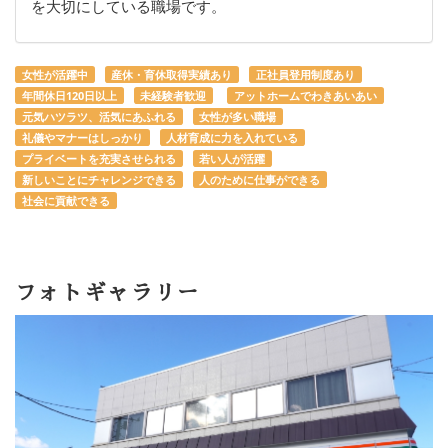
を大切にしている職場です。
女性が活躍中
産休・育休取得実績あり
正社員登用制度あり
年間休日120日以上
未経験者歓迎
アットホームでわきあいあい
元気ハツラツ、活気にあふれる
女性が多い職場
礼儀やマナーはしっかり
人材育成に力を入れている
プライベートを充実させられる
若い人が活躍
新しいことにチャレンジできる
人のために仕事ができる
社会に貢献できる
フォトギャラリー