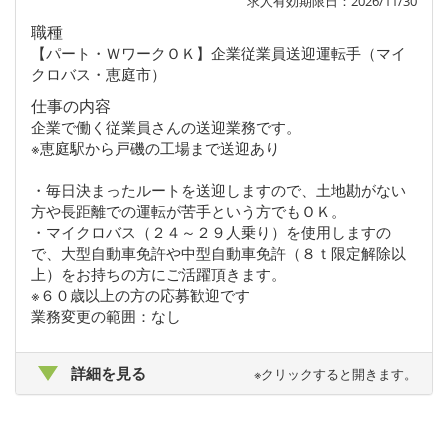
求人有効期限日：2026/11/30
職種
【パート・ＷワークＯＫ】企業従業員送迎運転手（マイ
クロバス・恵庭市）
仕事の内容
企業で働く従業員さんの送迎業務です。
※恵庭駅から戸磯の工場まで送迎あり
・毎日決まったルートを送迎しますので、土地勘がない
方や長距離での運転が苦手という方でもＯＫ。
・マイクロバス（２４～２９人乗り）を使用しますの
で、大型自動車免許や中型自動車免許（８ｔ限定解除以
上）をお持ちの方にご活躍頂きます。
※６０歳以上の方の応募歓迎です
業務変更の範囲：なし
詳細を見る
※クリックすると開きます。