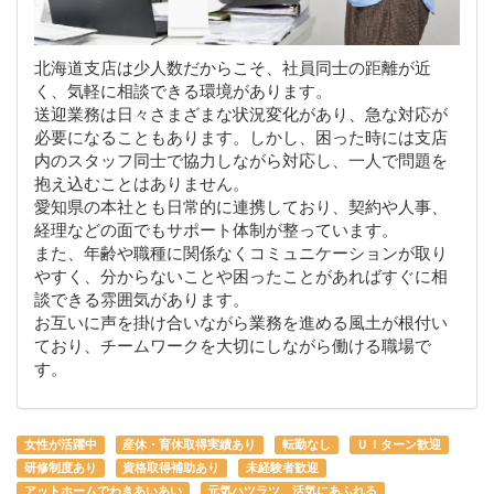
北海道支店は少人数だからこそ、社員同士の距離が近
く、気軽に相談できる環境があります。
送迎業務は日々さまざまな状況変化があり、急な対応が
必要になることもあります。しかし、困った時には支店
内のスタッフ同士で協力しながら対応し、一人で問題を
抱え込むことはありません。
愛知県の本社とも日常的に連携しており、契約や人事、
経理などの面でもサポート体制が整っています。
また、年齢や職種に関係なくコミュニケーションが取り
やすく、分からないことや困ったことがあればすぐに相
談できる雰囲気があります。
お互いに声を掛け合いながら業務を進める風土が根付い
ており、チームワークを大切にしながら働ける職場で
す。
女性が活躍中
産休・育休取得実績あり
転勤なし
ＵＩターン歓迎
研修制度あり
資格取得補助あり
未経験者歓迎
アットホームでわきあいあい
元気ハツラツ、活気にあふれる