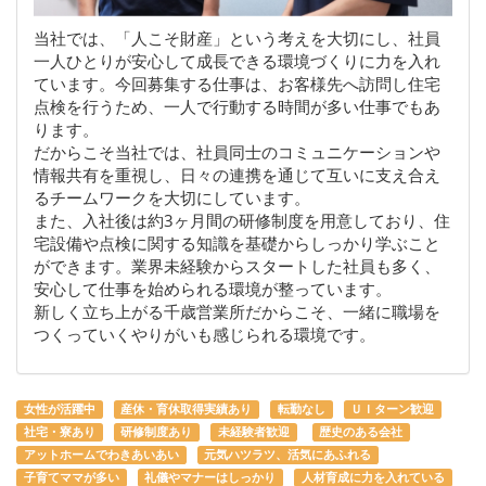
当社では、「人こそ財産」という考えを大切にし、社員
一人ひとりが安心して成長できる環境づくりに力を入れ
ています。今回募集する仕事は、お客様先へ訪問し住宅
点検を行うため、一人で行動する時間が多い仕事でもあ
ります。
だからこそ当社では、社員同士のコミュニケーションや
情報共有を重視し、日々の連携を通じて互いに支え合え
るチームワークを大切にしています。
また、入社後は約3ヶ月間の研修制度を用意しており、住
宅設備や点検に関する知識を基礎からしっかり学ぶこと
ができます。業界未経験からスタートした社員も多く、
安心して仕事を始められる環境が整っています。
新しく立ち上がる千歳営業所だからこそ、一緒に職場を
つくっていくやりがいも感じられる環境です。
女性が活躍中
産休・育休取得実績あり
転勤なし
ＵＩターン歓迎
社宅・寮あり
研修制度あり
未経験者歓迎
歴史のある会社
アットホームでわきあいあい
元気ハツラツ、活気にあふれる
子育てママが多い
礼儀やマナーはしっかり
人材育成に力を入れている