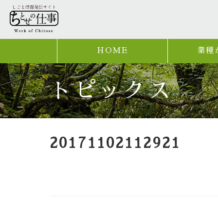
HOME
業種
トピックス
20171102112921