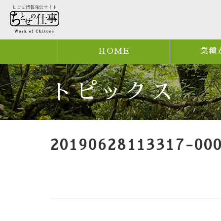
HOME
業種
トピックス
20190628113317-00