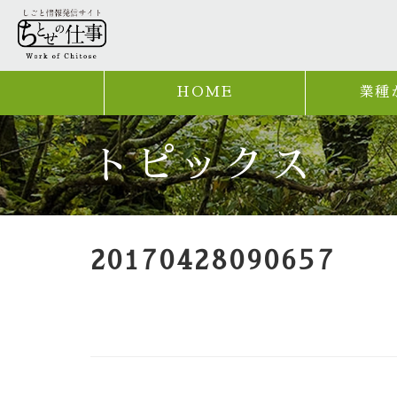
HOME
業種
トピックス
20170428090657