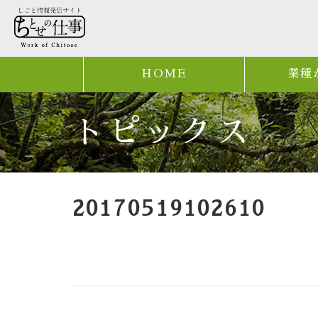
HOME
業種
トピックス
20170519102610