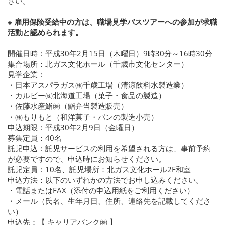
さい。
※ 雇用保険受給中の方は、職場見学バスツアーへの参加が求職
活動と認められます。
開催日時：平成30年2月15日（木曜日）9時30分～16時30分
集合場所：北ガス文化ホール（千歳市文化センター）
見学企業：
・日本アスパラガス㈱千歳工場（清涼飲料水製造業）
・カルビー㈱北海道工場（菓子・食品の製造）
・佐藤水産鮨㈱（鮨弁当製造販売）
・㈱もりもと（和洋菓子・パンの製造小売）
申込期限：平成30年2月9日（金曜日）
募集定員：40名
託児申込：託児サービスの利用を希望される方は、事前予約
が必要ですので、申込時にお知らせください。
託児定員：10名、託児場所：北ガス文化ホール2F和室
申込方法：以下のいずれかの方法でお申し込みください。
・電話またはFAX（添付の申込用紙をご利用ください）
・メール（氏名、生年月日、住所、連絡先を記載してくださ
い）
申込先：【 キャリアバンク㈱ 】