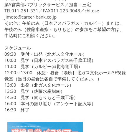
第5営業部パブリックサービス／担当：三宅
TEL011-251-331／FAX011-223-3048／
chitose-
jimoto@career-bank.co.jp
その他：午前のみ（日本アスパラガス・カルビー）または、
午後のみ（佐藤水産鮨・もりもと）の参加をご希望の方は、
申込時にご相談ください。
スケジュール
09:30 受付・出発（北ガス文化ホール）
10:00 見学（日本アスパラガス㈱千歳工場）
11:00 見学（カルビー㈱北海道工場）
12:00～13:00 休憩・昼食［場所］北ガス文化ホール3F視聴
覚室（当日の昼食は各自で準備してください。）
13:00 出発（北ガス文化ホール）
13:30 見学（佐藤水産鮨㈱）
14:30 見学（㈱もりもと千歳工場）
16:00 本日の振り返り（アンケート記入等）
16:30 終了