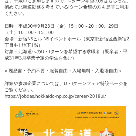
は、千歳市も参加しますので、Uターン希望の方はもちろん、
初めて北海道勤務を考えているIターン希望の方も是非ご利用
ください。
日時・平成30年9月28日（金）15：00～20：00、29日
（土）10：00～15：00
会場・新宿NSビル NSイベントホール（東京都新宿区西新宿2
丁目4-1 地下1階）
対象・北海道へのU・Iターンを希望する求職者（既卒者・平
成31年3月卒業予定の学生を含む）
※ 履歴書・予約不要・服装自由・入場無料・入退場自由 ※
詳細や参加企業については、U・Iターンフェア特設ページを
ご覧ください。
https://jobdas.hokkaido-np.co.jp/career/2018ui/