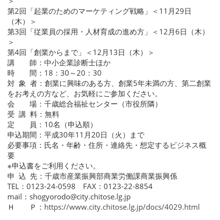
＞
第2回「起業のためのマーケティング戦略」＜11月29日
（木）＞
第3回「従業員の採用・人材育成の進め方」＜12月6日（木）
＞
第4回「創業からまで」＜12月13日（木）＞
講 師：中小企業診断士ほか
時 間：18：30～20：30
対 象 者：創業に興味のある方、創業5年未満の方、第二創業
をお考えの方など、お気軽にご参加ください。
会 場：千歳総合福祉センター（市役所隣）
受 講 料：無料
定 員：10名（申込順）
申込期間：平成30年11月20日（火）まで
必要事項：氏名・年齢・住所・連絡先・想定するビジネス概
要
※申込書をご利用ください。
申 込 先：千歳市産業振興部商業労働課商業振興係
TEL：0123-24-0598 FAX：0123-22-8854
mail：shogyorodo@city.chitose.lg.jp
Ｈ Ｐ：
https://www.city.chitose.lg.jp/docs/4029.html