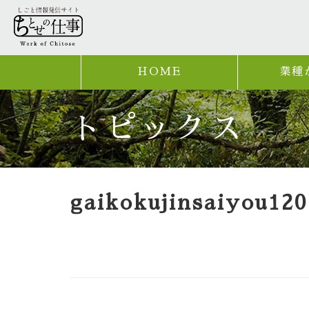
HOME
業種
トピックス
gaikokujinsaiyou12