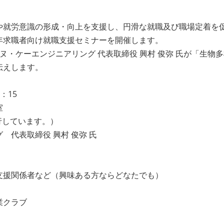
や就労意識の形成・向上を支援し、円滑な就職及び職場定着を
年求職者向け就職支援セミナーを開催します。
・ケーエンジニアリング 代表取締役 興村 俊弥 氏が「生物
伝えします。
：15
室
行しています。）
代表取締役 興村 俊弥 氏
援関係者など（興味ある方ならどなたでも）
業クラブ