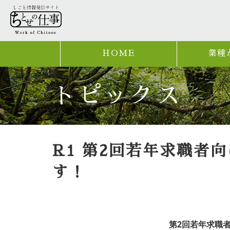
HOME
業種
トピックス
R1 第2回若年求職者
す！
第2回若年求職