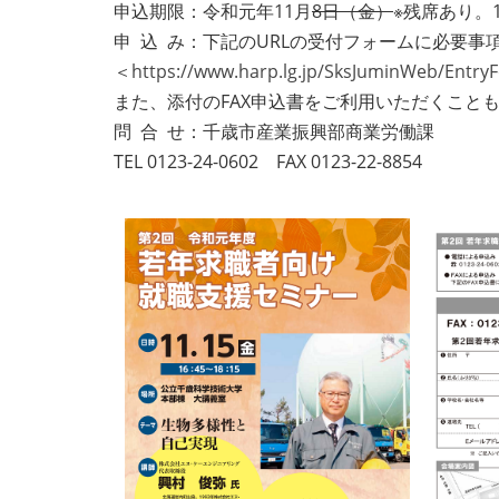
申込期限：令和元年11月
8日（金）
※残席あり。1
申 込 み：下記のURLの受付フォームに必要
＜
https://www.harp.lg.jp/SksJuminWeb/Entr
また、添付のFAX申込書をご利用いただくこと
問 合 せ：千歳市産業振興部商業労働課
TEL 0123-24-0602 FAX 0123-22-8854