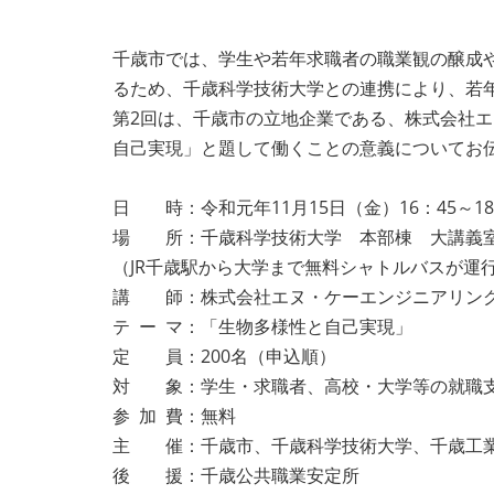
千歳市では、学生や若年求職者の職業観の醸成
るため、千歳科学技術大学との連携により、若
第2回は、千歳市の立地企業である、株式会社エヌ
自己実現」と題して働くことの意義についてお
日 時：令和元年11月15日（金）16：45～18
場 所：千歳科学技術大学 本部棟 大講義
（JR千歳駅から大学まで無料シャトルバスが運
講 師：株式会社エヌ・ケーエンジニアリング 
テ ー マ：「生物多様性と自己実現」
定 員：200名（申込順）
対 象：学生・求職者、高校・大学等の就職支
参 加 費：無料
主 催：千歳市、千歳科学技術大学、千歳工
後 援：千歳公共職業安定所