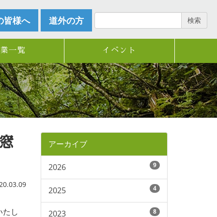
の皆様へ
道外の方
検索
企業一覧
イベント
窓
アーカイブ
9
2026
.03.09
4
2025
いたし
8
2023