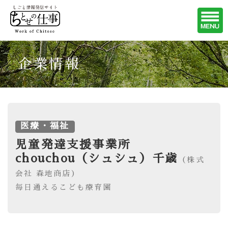
企業情報
医療・福祉
児童発達支援事業所
chouchou（シュシュ）千歳
（株式
会社 森地商店）
毎日通えるこども療育園