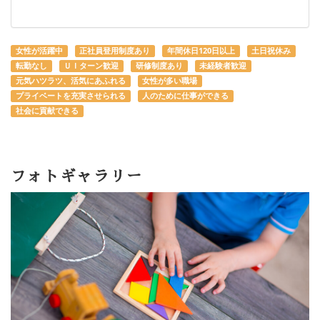
女性が活躍中
正社員登用制度あり
年間休日120日以上
土日祝休み
転勤なし
ＵＩターン歓迎
研修制度あり
未経験者歓迎
元気ハツラツ、活気にあふれる
女性が多い職場
プライベートを充実させられる
人のために仕事ができる
社会に貢献できる
フォトギャラリー