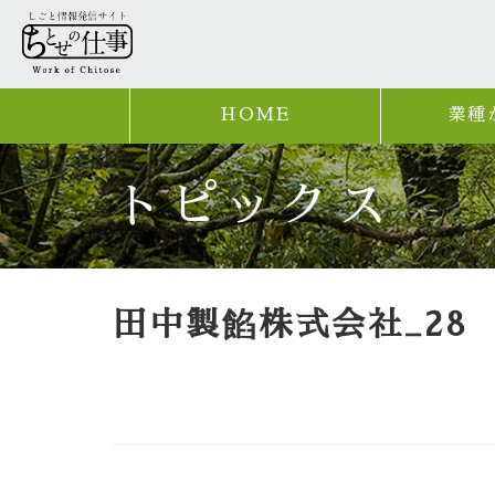
HOME
業種
トピックス
田中製餡株式会社_28