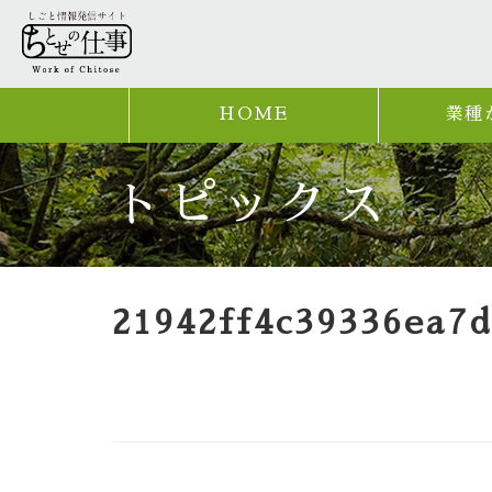
HOME
業種
トピックス
21942ff4c39336ea7