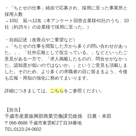
・「ちとせの仕事」経由で応募され、採用に至った事業所と
採用人数
→10社 延べ12名（本アンケート回答企業様41社のうち、10
社（約25％）の企業様で採用に至った。）
・自由記述（改善点やご要望など）
→「ちとせの仕事を閲覧した方から多くの問い合わせがあっ
た。」、「社外広報として役立っている。」などといったご
意見がある一方で、「求人掲載したものの、問合せがなかっ
た。認知度が低いのではないか。」というご意見も頂戴しま
した。そのため、より多くの求職者の目に留まるよう、今後
も広報・周知の強化に努めてまいります。
詳細につきましては、
こちら
をご参照ください。
【担当】
千歳市産業振興部商業労働課労政係 日裏・本田
〒066-8686 千歳市東雲町2丁目34番地
TEL:0123-24-0602