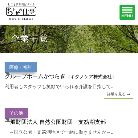
企業一覧
医療・福祉
グループホームかつらぎ
（キタノケア株式会社）
利用者もスタッフも笑顔でいられる介護を目指して...
詳細を見る →
その他
一般財団法人 自然公園財団 支笏湖支部
～国立公園・支笏湖地区で一緒に働きませんか～...