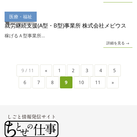
医療・福祉
就労継続支援(A型・B型)事業所 株式会社メビウス
稼げるＡ型事業所...
詳細を見る →
9 / 11
«
1
2
3
4
5
6
7
8
9
10
11
»