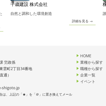
千歳建設 株式会社
た
自然と調和した環境創造
詳細を見る →
→
HOME
課 労政係
業種から探す
市東雲町2丁目34番地
職種から探す
2（直通）
企業一覧
イベント
-shigoto.jp
する場合は、上記の「★」を「＠」に置き換えてメール